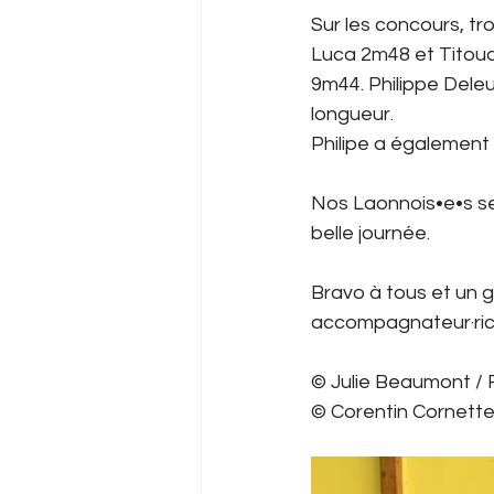
Sur les concours, tro
Luca 2m48 et Titoua
9m44. Philippe Deleuz
longueur. 
Philipe a également p
Nos Laonnois•e•s se 
belle journée. 
Bravo à tous et un g
accompagnateur·rice
© Julie Beaumont / 
© Corentin Cornette