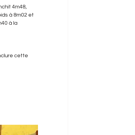
nchit 4m48, 
ids à 8m02 et 
40 à la 
clure cette 