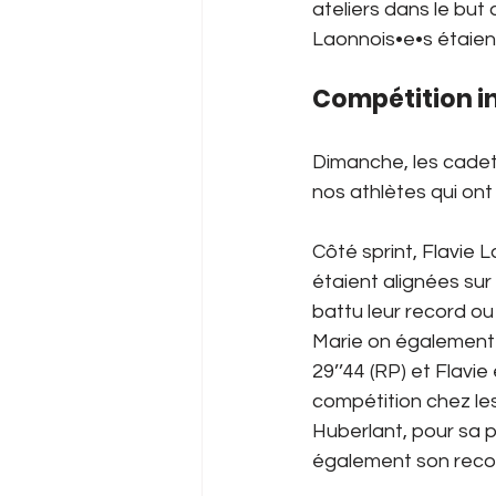
ateliers dans le but 
Laonnois•e•s étaien
Compétition i
Dimanche, les cadet•
nos athlètes qui ont
Côté sprint, Flavie 
étaient alignées sur l
battu leur record ou l
Marie on également p
29’’44 (RP) et Flavie
compétition chez les
Huberlant, pour sa pr
également son recor