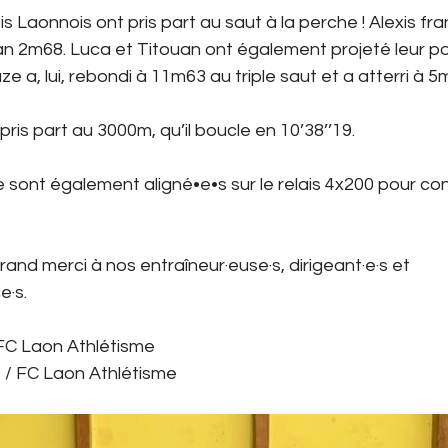
is Laonnois ont pris part au saut à la perche ! Alexis fra
n 2m68. Luca et Titouan ont également projeté leur po
e a, lui, rebondi à 11m63 au triple saut et a atterri à 5m
ris part au 3000m, qu’il boucle en 10’38’’19. 
sont également aligné•e•s sur le relais 4x200 pour con
rand merci à nos entraîneur·euse·s, dirigeant·e·s et 
·s. 
FC Laon Athlétisme 
 / FC Laon Athlétisme