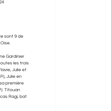
24 
e sont 9 de 
Oise. 
ne Gardinier 
toutes les trois 
avie, Julie et 
), Julie en 
à sa première 
). Titouan 
ucas Ragi, bat 