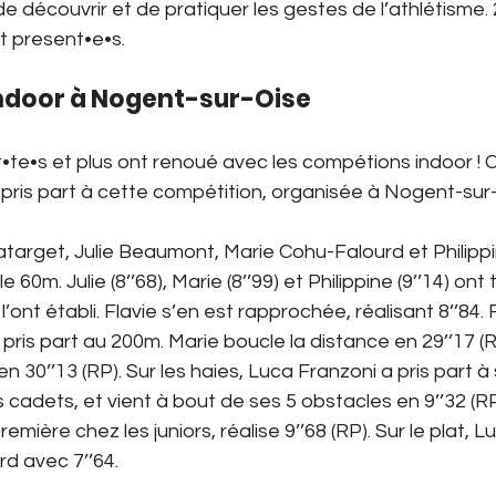
de découvrir et de pratiquer les gestes de l’athlétisme. 
t present•e•s.
ndoor à Nogent-sur-Oise
te•s et plus ont renoué avec les compétions indoor ! C
 pris part à cette compétition, organisée à Nogent-sur-
Latarget, Julie Beaumont, Marie Cohu-Falourd et Philippi
e 60m. Julie (8’’68), Marie (8’’99) et Philippine (9’’14) ont 
’ont établi. Flavie s’en est rapprochée, réalisant 8’’84. Fl
ris part au 200m. Marie boucle la distance en 29’’17 (RP
 en 30’’13 (RP). Sur les haies, Luca Franzoni a pris part 
 cadets, et vient à bout de ses 5 obstacles en 9’’32 (RP
emière chez les juniors, réalise 9’’68 (RP). Sur le plat, L
d avec 7’’64. 