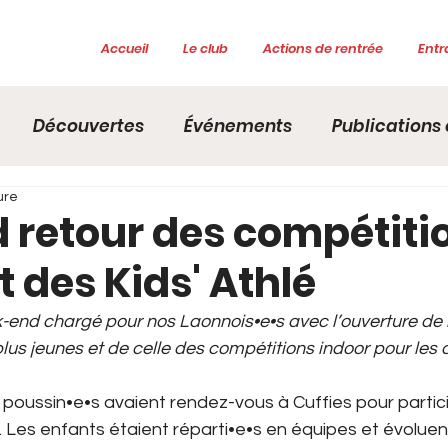
Accueil
Le club
Actions de rentrée
Entr
Découvertes
Événements
Publications o
ure
d retour des compétiti
t des Kids' Athlé
end chargé pour nos Laonnois•e•s avec l’ouverture de l
lus jeunes et de celle des compétitions indoor pour les c
t poussin•e•s avaient rendez-vous à Cuffies pour partic
. Les enfants étaient réparti•e•s en équipes et évoluent