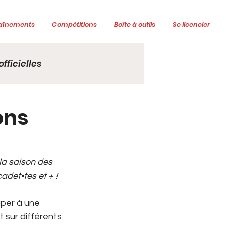
aînements
Compétitions
Boîte à outils
Se licencier
fficielles
ons
a saison des 
adet•tes et + !
iper à une 
 sur différents 