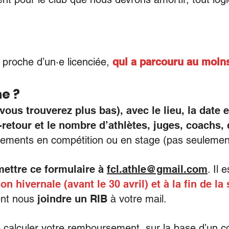
proche d’un·e licenciée,
qui a parcouru au moin
 ? ​
 vous trouverez plus bas), avec le lieu, la date e
retour et le nombre d’athlètes, jug
es, coachs, 
lacements en compétition ou en stage (pas seuleme
mettre ce formulaire à
fcl.athle@gmail.com
. Il
son hivernale (avant le 30 avril) et à la fin de la
ent nous
joindre un RIB
à votre mail.
e calculer votre remboursement, sur la base d’un 