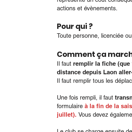
actions et
évènements.
Po
ur q
ui ?
Toute personne, licencié
e
ou 
Comment ça marche
Il faut
remplir la fiche (que
distance depuis Laon aller-
Il faut remplir tous les dép
Une fois rempli, il faut
trans
formulaire
à la fin de la sai
juillet).
Vous devez égalem
Le club se charge ensuite d