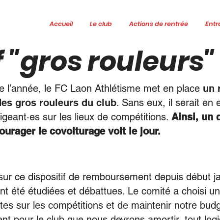
Accueil
Le club
Actions de rentrée
Entr
f "gros rouleurs"
l’année, le FC Laon Athlétisme met en place
un 
des gros rouleurs du club
. Sans eux, il serait en e
rigeant·es sur les lieux de compétitions.
Ainsi, un 
ourager le covoiturage voit le jour.
 sur ce dispositif de remboursement depuis début janv
 ont été étudiées et débattues. Le comité a choisi u
t
es sur les compétitions et de maintenir notre budge
t pour le club que nous devrons amortir, tout log