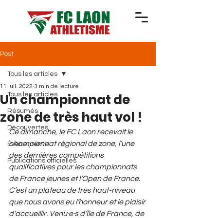
Post
Tous les articles
11 juil. 2022
3 min de lecture
Un championnat de
Tous les articles
Résumés
zone de très haut vol !
Découvertes
Ce dimanche, le FC Laon recevait le 
championnat régional de zone, l’une 
Événements
des dernières compétitions 
Publications officielles
qualificatives pour les championnats 
de France jeunes et l’Open de France. 
C’est un plateau de très haut-niveau 
que nous avons eu l’honneur et le plaisir 
d’accueillir. Venu·e·s d’Île de France, de 