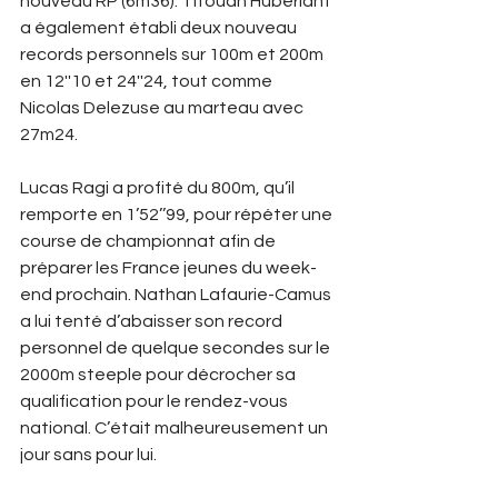
nouveau RP (6m36). Titouan Huberlant 
a également établi deux nouveau 
records personnels sur 100m et 200m 
en 12''10 et 24''24, tout comme 
Nicolas Delezuse au marteau avec 
27m24.
Lucas Ragi a profité du 800m, qu’il 
remporte en 1’52’’99, pour répéter une 
course de championnat afin de 
préparer les France jeunes du week-
end prochain. Nathan Lafaurie-Camus 
a lui tenté d’abaisser son record 
personnel de quelque secondes sur le 
2000m steeple pour décrocher sa 
qualification pour le rendez-vous 
national. C’était malheureusement un 
jour sans pour lui. 