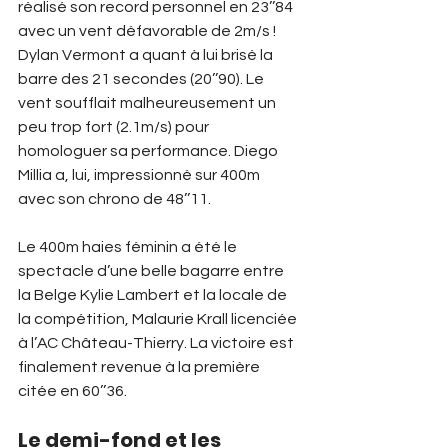
réalisé son record personnel en 23’’84 
avec un vent défavorable de 2m/s ! 
Dylan Vermont a quant à lui brisé la 
barre des 21 secondes (20’’90). Le 
vent soufflait malheureusement un 
peu trop fort (2.1m/s) pour 
homologuer sa performance. Diego 
Millia a, lui, impressionné sur 400m 
avec son chrono de 48’’11. 
Le 400m haies féminin a été le 
spectacle d’une belle bagarre entre 
la Belge Kylie Lambert et la locale de 
la compétition, Malaurie Krall licenciée 
à l’AC Château-Thierry. La victoire est 
finalement revenue à la première 
citée en 60’’36.
Le demi-fond et les 