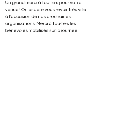
Un grand merci à tou·te·s pour votre 
venue ! On espère vous revoir très vite 
à l’occasion de nos prochaines 
organisations. Merci à tou·te·s les 
bénévoles mobilisés sur la journée 
pour mener à bien cette compétition. 
Bravo à tou·te·s ! 
Un album photo sera publié 
prochainement sur notre page 
Facebook. 
© Guillaume Debordeaux / FC Laon 
Athlétisme