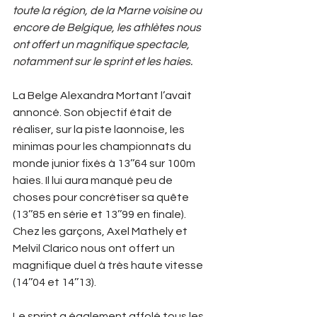
toute la région, de la Marne voisine ou 
encore de Belgique, les athlètes nous 
ont offert un magnifique spectacle, 
notamment sur le sprint et les haies. 
La Belge Alexandra Mortant l’avait 
annoncé. Son objectif était de 
réaliser, sur la piste laonnoise, les 
minimas pour les championnats du 
monde junior fixés à 13’’64 sur 100m 
haies. Il lui aura manqué peu de 
choses pour concrétiser sa quête 
(13’’85 en série et 13’’99 en finale). 
Chez les garçons, Axel Mathely et 
Melvil Clarico nous ont offert un 
magnifique duel à très haute vitesse 
(14’’04 et 14’’13). 
Le sprint a également affolé tous les 