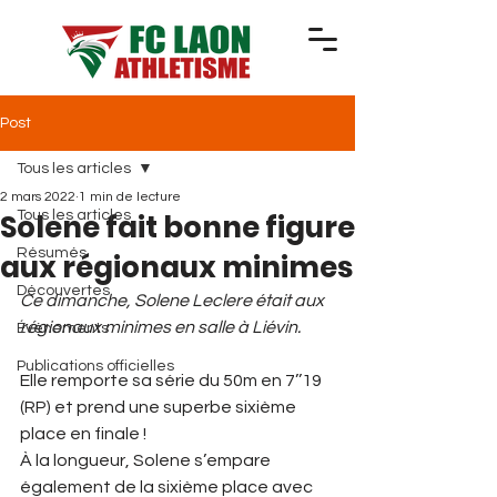
Post
Tous les articles
2 mars 2022
1 min de lecture
Solene fait bonne figure
Tous les articles
Résumés
aux régionaux minimes
Découvertes
Ce dimanche, Solene Leclere était aux 
régionaux minimes en salle à Liévin. 
Événements
Publications officielles
Elle remporte sa série du 50m en 7’’19 
(RP) et prend une superbe sixième 
place en finale ! 
À la longueur, Solene s’empare 
également de la sixième place avec 