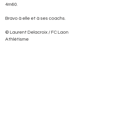
4m60. 
Bravo à elle et à ses coachs. 
© Laurent Delacroix / FC Laon 
Athlétisme