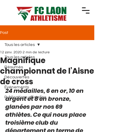
Post
Tous les articles
12 janv. 2020
2 min de lecture
Magnifique
Tous les articles
Résumés
championnat de l’Aisne
Découvertes
de cross
Événements
24 médailles, 6 en or, 10 en 
argent et 8 en bronze, 
Publications officielles
glanées par nos 69 
athlètes. Ce qui nous place 
troisième club du 
département en terme de 