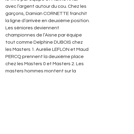
avec l’argent autour du cou. Chez les 
garçons, Damian CORNETTE franchit 
la ligne d’arrivée en deuxième position.
Les séniores deviennent 
championnes de l’Aisne par équipe 
tout comme Delphine DUBOIS chez 
les Masters 1. Aurélie LEFLON et Maud 
PERCQ prennent la deuxième place 
chez les Masters 0 et Masters 2. Les 
masters hommes montent sur la 
troisième marche du podium. 
Christophe LAMOUREUX s'empare du 
titre chez les Masters 3, Thierry 
DEFREINT et Christan LEPINE 
décrochent le bronze en Master 3 et 5.
Le club repart de ces championnats 
avec un très beau bilan marquant ce 
nouvel élan qui le caractérise depuis 