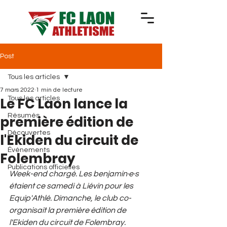
Post
Tous les articles
7 mars 2022
1 min de lecture
Le FC Laon lance la
Tous les articles
Résumés
première édition de
Découvertes
l'Ekiden du circuit de
Événements
Folembray
Publications officielles
Week-end chargé. Les benjamin·e·s 
étaient ce samedi à Liévin pour les 
Equip'Athlé. Dimanche, le club co-
organisait la première édition de 
l'Ekiden du circuit de Folembray.